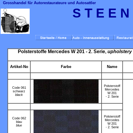
Grosshandel für Autorestaurateure und Autosattler
S T E E N
Polsterstoffe Mercedes W 201 - 2. Serie,
upholstery
Artikel-No
Farbe
Name
Polsterstoff
Code 061
Mercedes
schwarz
W 201
black
- 2. Serie
Polsterstoff
Code 062
Mercedes
blau
W 201
blue
- 2. Serie