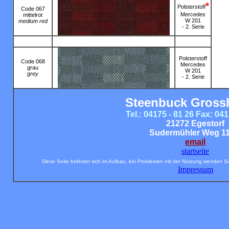
*
Polsterstoff
Code 067
Mercedes
mittelrot
W 201
medium red
- 2. Serie
Polsterstoff
Code 068
Mercedes
grau
W 201
grey
- 2. Serie
Steenbuck Gross
Tel.: 04175 - 81 26 Fax: 041
21272 Egestorf
Sudermühler Weg 11
email
startseite
Diese Seite befindet sich im Aufbau, bei Problemen mit der Nutzung wenden Si
Impressum