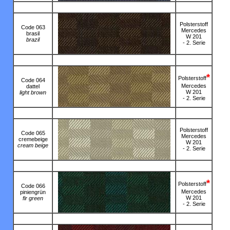
Polsterstoff
Code 063
Mercedes
brasil
W 201
brazil
- 2. Serie
*
Polsterstoff
Code 064
Mercedes
dattel
W 201
light brown
- 2. Serie
Polsterstoff
Code 065
Mercedes
cremebeige
W 201
cream beige
- 2. Serie
*
Polsterstoff
Code 066
Mercedes
piniengrün
W 201
fir green
- 2. Serie