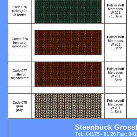
Polsterstoff
Code 076
Mercedes
piniengrün
W 201
fir green
- 1. Serie
Polsterstoff
Code 077a
Mercedes
hennarot
W 201
henna red
- 1. Serie
Polsterstoff
Code 077
Mercedes
mittelrot
W 201
medium red
- 1. Serie
Polsterstoff
Code 078
Mercedes
grau
W 201
grey
- 1. Serie
Steenbuck Gross
Tel.: 04175 - 81 26 Fax: 041