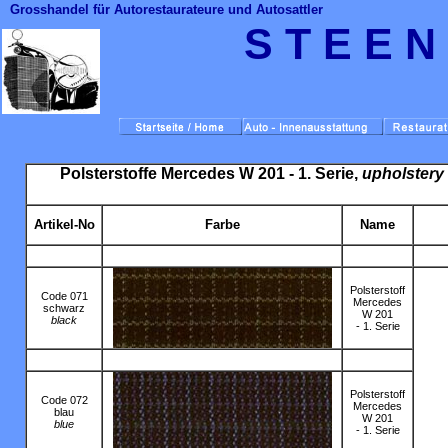
Grosshandel für Autorestaurateure und Autosattler
S T E E N
Polsterstoffe Mercedes W 201 - 1. Serie,
upholstery
Artikel-No
Farbe
Name
Polsterstoff
Code 071
Mercedes
schwarz
W 201
black
- 1. Serie
Polsterstoff
Code 072
Mercedes
blau
W 201
blue
- 1. Serie