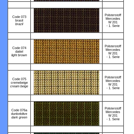
Polsterstoff
Code 073
Mercedes
brasil
W 201
brazil
- 1. Serie
Polsterstoff
Code 074
Mercedes
dattel
W 201
light brown
- 1. Serie
Polsterstoff
Code 075
Mercedes
cremebeige
W 201
cream beige
- 1. Serie
Polsterstoff
Code 076a
Mercedes
dunkelolive
W 201
dark green
- 1. Serie