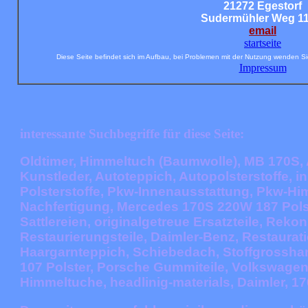
21272 Egestorf
Sudermühler Weg 11
email
startseite
Diese Seite befindet sich im Aufbau, bei Problemen mit der Nutzung wenden Si
Impressum
interessante Suchbegriffe für diese Seite:
Oldtimer, Himmeltuch (Baumwolle), MB 170S, 
Kunstleder, Autoteppich, Autopolsterstoffe, 
Polsterstoffe, Pkw-Innenausstattung, Pkw-Hi
Nachfertigung, Mercedes 170S 220W 187 Polster
Sattlereien, originalgetreue Ersatzteile, Rek
Restaurierungsteile, Daimler-Benz, Restaurati
Haargarnteppich, Schiebedach, Stoffgrossh
107 Polster, Porsche Gummiteile, Volkswagen
Himmeltuche,
headlinig-material
s, Daimler, 17