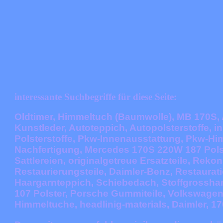
interessante Suchbegriffe für diese Seite:
Oldtimer, Himmeltuch (Baumwolle), MB 170S, 
Kunstleder, Autoteppich, Autopolsterstoffe, 
Polsterstoffe, Pkw-Innenausstattung, Pkw-Hi
Nachfertigung, Mercedes 170S 220W 187 Polster
Sattlereien, originalgetreue Ersatzteile, Rek
Restaurierungsteile, Daimler-Benz, Restaurati
Haargarnteppich, Schiebedach, Stoffgrossh
107 Polster, Porsche Gummiteile, Volkswagen
Himmeltuche,
headlinig-material
s, Daimler, 17