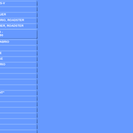
 S-V
AUER
ABRIO, ROADSTER
ÜRER, ROADSTER
 -
190
CABRIO
SE
SE
BRIO
HT"