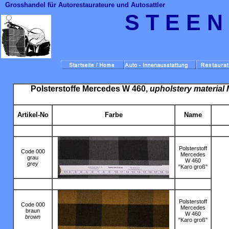
Grosshandel für Autorestaurateure und Autosattler
S T E E N
Polsterstoffe Mercedes W 460,
upholstery material
Artikel-No
Farbe
Name
Polsterstoff
Code 000
Mercedes
grau
W 460
grey
"Karo groß"
Polsterstoff
Code 000
Mercedes
braun
W 460
brown
"Karo groß"