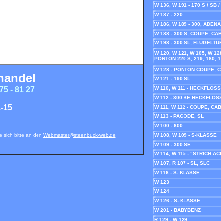
W 136, W 191 - 170 S / SB /
W 187 - 220
W 186, W 189 - 300, ADEN
W 188 - 300 S, COUPE, C
W 198 - 300 SL, FLÜGELT
W 120, W 121, W 105, W 128
PONTON 220 S, 219, 180, 
W 128 - PONTON COUPE, 
handel
W 121 - 190 SL
75 - 81 27
W 110, W 111 - HECKFLOS
W 112 - 300 SE HECKFLOS
-15
W 111, W 112 - COUPE, CA
W 113 - PAGODE, SL
W 100 - 600
e sich bitte an den
Webmaster@steenbuck-web.de
W 108, W 109 - S-KLASSE
W 109 - 300 SE
W 114, W 115 - "STRICH AC
W 107, R 107 - SL, SLC
W 116 - S- KLASSE
W 123
W 124
W 126 - S- KLASSE
W 201 - BABYBENZ
R 129 - W 129