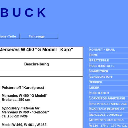
 B U C K
 Mercedes
W 460 "G-Modell - Karo"
KONTAKT-> EMAIL
HOME
ERSATZTEILE
Beschreibung
POLSTERSTOFFE
HIMMELTUCH
VERDECKSTOFF
TEPPICH
Polsterstoff "Karo (gross)
LEDER
KUNSTLEDER
Mercedes W 460 "G-Modell"
VORKRIEGS FAHRZEUGE
Breite ca. 150 cm
NACHKRIEGS FAHRZEUGE
Upholstery material for
ENGLISCHE FAHRZEUGE
Mercedes W 460 - "G-model"
MERCEDES VORKRIEG
ca. 150 cm wide
MERCEDES NACHKRIEG
Model W 460, W 461 , W 463
W 136 - 170 V - 170 Va, Da,