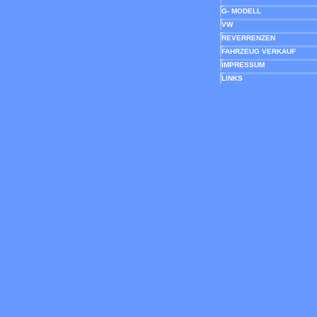
G- MODELL
VW
REVERRENZEN
FAHRZEUG VERKAUF
IMPRESSUM
LINKS