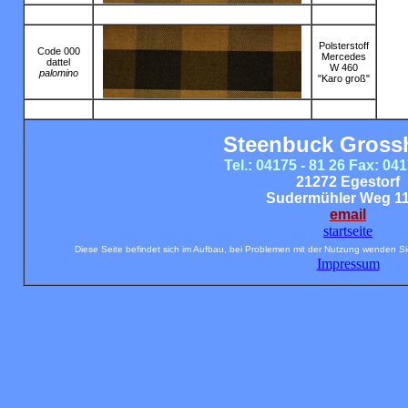
Polsterstoff
Code 000
Mercedes
dattel
W 460
palomino
"Karo groß"
Steenbuck Gross
Tel.: 04175 - 81 26 Fax: 041
21272 Egestorf
Sudermühler Weg 11
email
startseite
Diese Seite befindet sich im Aufbau, bei Problemen mit der Nutzung wenden Si
Impressum